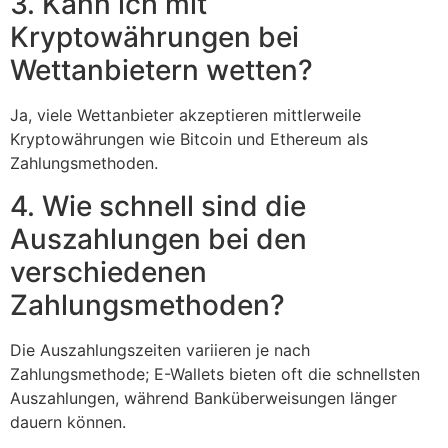
3. Kann ich mit
Kryptowährungen bei
Wettanbietern wetten?
Ja, viele Wettanbieter akzeptieren mittlerweile
Kryptowährungen wie Bitcoin und Ethereum als
Zahlungsmethoden.
4. Wie schnell sind die
Auszahlungen bei den
verschiedenen
Zahlungsmethoden?
Die Auszahlungszeiten variieren je nach
Zahlungsmethode; E-Wallets bieten oft die schnellsten
Auszahlungen, während Banküberweisungen länger
dauern können.