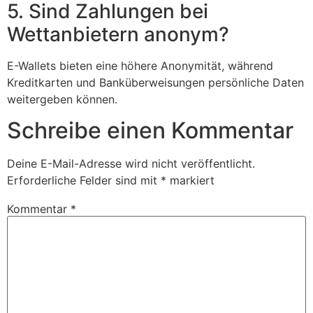
5. Sind Zahlungen bei
Wettanbietern anonym?
E-Wallets bieten eine höhere Anonymität, während
Kreditkarten und Banküberweisungen persönliche Daten
weitergeben können.
Schreibe einen Kommentar
Deine E-Mail-Adresse wird nicht veröffentlicht.
Erforderliche Felder sind mit
*
markiert
Kommentar
*