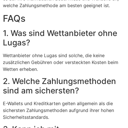
welche Zahlungsmethode am besten geeignet ist.
FAQs
1. Was sind Wettanbieter ohne
Lugas?
Wettanbieter ohne Lugas sind solche, die keine
zusätzlichen Gebühren oder versteckten Kosten beim
Wetten erheben.
2. Welche Zahlungsmethoden
sind am sichersten?
E-Wallets und Kreditkarten gelten allgemein als die
sichersten Zahlungsmethoden aufgrund ihrer hohen
Sicherheitsstandards.