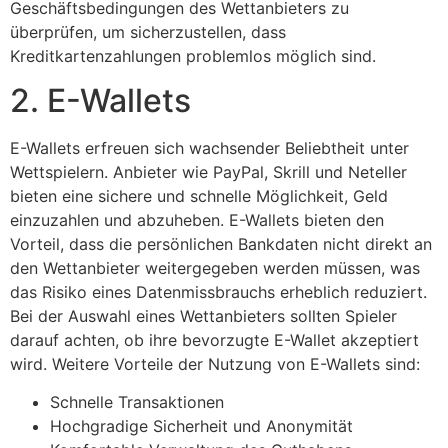
Geschäftsbedingungen des Wettanbieters zu
überprüfen, um sicherzustellen, dass
Kreditkartenzahlungen problemlos möglich sind.
2. E-Wallets
E-Wallets erfreuen sich wachsender Beliebtheit unter
Wettspielern. Anbieter wie PayPal, Skrill und Neteller
bieten eine sichere und schnelle Möglichkeit, Geld
einzuzahlen und abzuheben. E-Wallets bieten den
Vorteil, dass die persönlichen Bankdaten nicht direkt an
den Wettanbieter weitergegeben werden müssen, was
das Risiko eines Datenmissbrauchs erheblich reduziert.
Bei der Auswahl eines Wettanbieters sollten Spieler
darauf achten, ob ihre bevorzugte E-Wallet akzeptiert
wird. Weitere Vorteile der Nutzung von E-Wallets sind:
Schnelle Transaktionen
Hochgradige Sicherheit und Anonymität