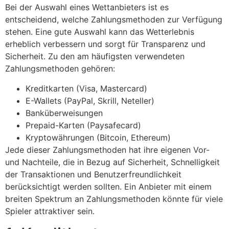
Bei der Auswahl eines Wettanbieters ist es
entscheidend, welche Zahlungsmethoden zur Verfügung
stehen. Eine gute Auswahl kann das Wetterlebnis
erheblich verbessern und sorgt für Transparenz und
Sicherheit. Zu den am häufigsten verwendeten
Zahlungsmethoden gehören:
Kreditkarten (Visa, Mastercard)
E-Wallets (PayPal, Skrill, Neteller)
Banküberweisungen
Prepaid-Karten (Paysafecard)
Kryptowährungen (Bitcoin, Ethereum)
Jede dieser Zahlungsmethoden hat ihre eigenen Vor-
und Nachteile, die in Bezug auf Sicherheit, Schnelligkeit
der Transaktionen und Benutzerfreundlichkeit
berücksichtigt werden sollten. Ein Anbieter mit einem
breiten Spektrum an Zahlungsmethoden könnte für viele
Spieler attraktiver sein.