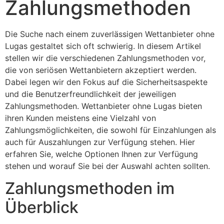
Zahlungsmethoden
Die Suche nach einem zuverlässigen Wettanbieter ohne
Lugas gestaltet sich oft schwierig. In diesem Artikel
stellen wir die verschiedenen Zahlungsmethoden vor,
die von seriösen Wettanbietern akzeptiert werden.
Dabei legen wir den Fokus auf die Sicherheitsaspekte
und die Benutzerfreundlichkeit der jeweiligen
Zahlungsmethoden. Wettanbieter ohne Lugas bieten
ihren Kunden meistens eine Vielzahl von
Zahlungsmöglichkeiten, die sowohl für Einzahlungen als
auch für Auszahlungen zur Verfügung stehen. Hier
erfahren Sie, welche Optionen Ihnen zur Verfügung
stehen und worauf Sie bei der Auswahl achten sollten.
Zahlungsmethoden im
Überblick