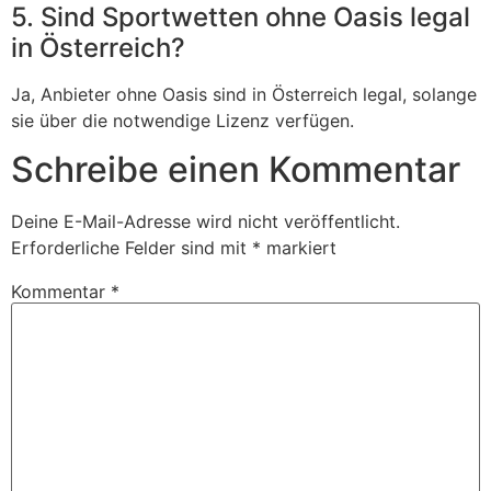
5. Sind Sportwetten ohne Oasis legal
in Österreich?
Ja, Anbieter ohne Oasis sind in Österreich legal, solange
sie über die notwendige Lizenz verfügen.
Schreibe einen Kommentar
Deine E-Mail-Adresse wird nicht veröffentlicht.
Erforderliche Felder sind mit
*
markiert
Kommentar
*