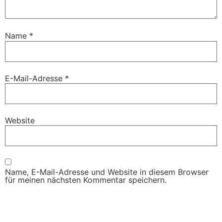
Name
*
E-Mail-Adresse
*
Website
Name, E-Mail-Adresse und Website in diesem Browser
für meinen nächsten Kommentar speichern.