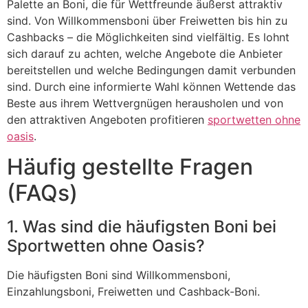
Palette an Boni, die für Wettfreunde äußerst attraktiv
sind. Von Willkommensboni über Freiwetten bis hin zu
Cashbacks – die Möglichkeiten sind vielfältig. Es lohnt
sich darauf zu achten, welche Angebote die Anbieter
bereitstellen und welche Bedingungen damit verbunden
sind. Durch eine informierte Wahl können Wettende das
Beste aus ihrem Wettvergnügen herausholen und von
den attraktiven Angeboten profitieren
sportwetten ohne
oasis
.
Häufig gestellte Fragen
(FAQs)
1. Was sind die häufigsten Boni bei
Sportwetten ohne Oasis?
Die häufigsten Boni sind Willkommensboni,
Einzahlungsboni, Freiwetten und Cashback-Boni.