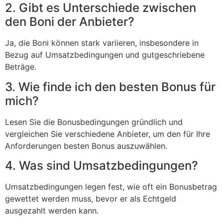
2. Gibt es Unterschiede zwischen
den Boni der Anbieter?
Ja, die Boni können stark variieren, insbesondere in
Bezug auf Umsatzbedingungen und gutgeschriebene
Beträge.
3. Wie finde ich den besten Bonus für
mich?
Lesen Sie die Bonusbedingungen gründlich und
vergleichen Sie verschiedene Anbieter, um den für Ihre
Anforderungen besten Bonus auszuwählen.
4. Was sind Umsatzbedingungen?
Umsatzbedingungen legen fest, wie oft ein Bonusbetrag
gewettet werden muss, bevor er als Echtgeld
ausgezahlt werden kann.