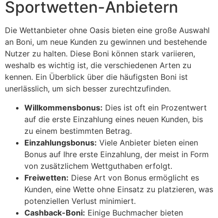
Sportwetten-Anbietern
Die Wettanbieter ohne Oasis bieten eine große Auswahl
an Boni, um neue Kunden zu gewinnen und bestehende
Nutzer zu halten. Diese Boni können stark variieren,
weshalb es wichtig ist, die verschiedenen Arten zu
kennen. Ein Überblick über die häufigsten Boni ist
unerlässlich, um sich besser zurechtzufinden.
Willkommensbonus:
Dies ist oft ein Prozentwert
auf die erste Einzahlung eines neuen Kunden, bis
zu einem bestimmten Betrag.
Einzahlungsbonus:
Viele Anbieter bieten einen
Bonus auf Ihre erste Einzahlung, der meist in Form
von zusätzlichem Wettguthaben erfolgt.
Freiwetten:
Diese Art von Bonus ermöglicht es
Kunden, eine Wette ohne Einsatz zu platzieren, was
potenziellen Verlust minimiert.
Cashback-Boni:
Einige Buchmacher bieten