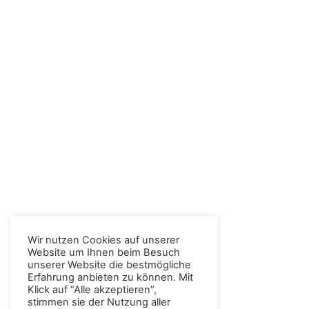
Wir nutzen Cookies auf unserer
Website um Ihnen beim Besuch
unserer Website die bestmögliche
Erfahrung anbieten zu können. Mit
Klick auf “Alle akzeptieren”,
stimmen sie der Nutzung aller