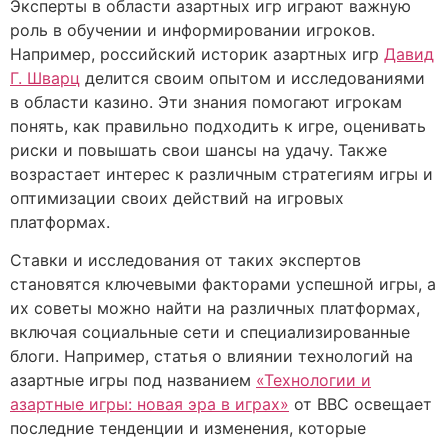
Эксперты в области азартных игр играют важную
роль в обучении и информировании игроков.
Например, российский историк азартных игр
Давид
Г. Шварц
делится своим опытом и исследованиями
в области казино. Эти знания помогают игрокам
понять, как правильно подходить к игре, оценивать
риски и повышать свои шансы на удачу. Также
возрастает интерес к различным стратегиям игры и
оптимизации своих действий на игровых
платформах.
Ставки и исследования от таких экспертов
становятся ключевыми факторами успешной игры, а
их советы можно найти на различных платформах,
включая социальные сети и специализированные
блоги. Например, статья о влиянии технологий на
азартные игры под названием
«Технологии и
азартные игры: новая эра в играх»
от BBC освещает
последние тенденции и изменения, которые