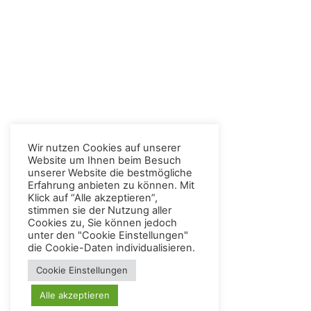
Wir nutzen Cookies auf unserer
Website um Ihnen beim Besuch
unserer Website die bestmögliche
Erfahrung anbieten zu können. Mit
Klick auf “Alle akzeptieren”,
stimmen sie der Nutzung aller
Cookies zu, Sie können jedoch
unter den "Cookie Einstellungen"
die Cookie-Daten individualisieren.
Cookie Einstellungen
Alle akzeptieren