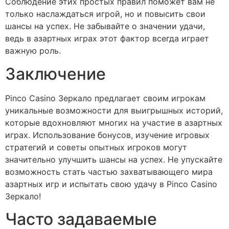
Соблюдение этих простых правил поможет вам не
только наслаждаться игрой, но и повысить свои
шансы на успех. Не забывайте о значении удачи,
ведь в азартных играх этот фактор всегда играет
важную роль.
Заключение
Pinco Casino Зеркало предлагает своим игрокам
уникальные возможности для выигрышных историй,
которые вдохновляют многих на участие в азартных
играх. Использование бонусов, изучение игровых
стратегий и советы опытных игроков могут
значительно улучшить шансы на успех. Не упускайте
возможность стать частью захватывающего мира
азартных игр и испытать свою удачу в Pinco Casino
Зеркало!
Часто задаваемые