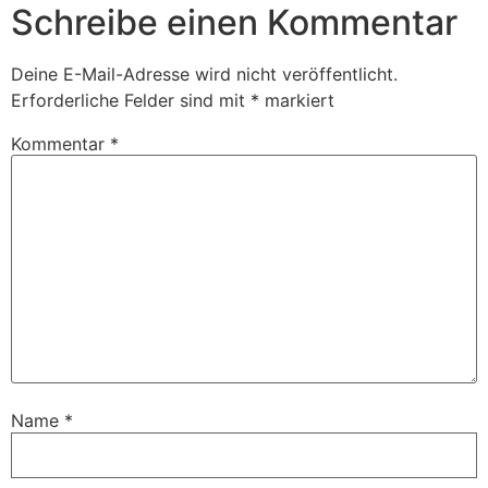
Schreibe einen Kommentar
Deine E-Mail-Adresse wird nicht veröffentlicht.
Erforderliche Felder sind mit
*
markiert
Kommentar
*
Name
*