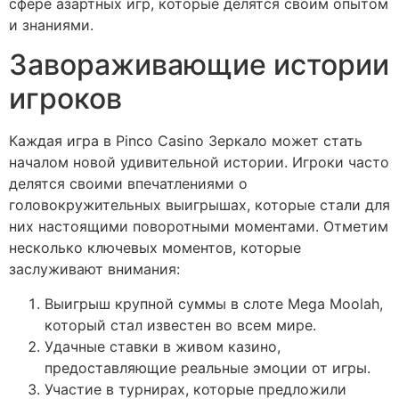
сфере азартных игр, которые делятся своим опытом
и знаниями.
Завораживающие истории
игроков
Каждая игра в Pinco Casino Зеркало может стать
началом новой удивительной истории. Игроки часто
делятся своими впечатлениями о
головокружительных выигрышах, которые стали для
них настоящими поворотными моментами. Отметим
несколько ключевых моментов, которые
заслуживают внимания:
Выигрыш крупной суммы в слоте Mega Moolah,
который стал известен во всем мире.
Удачные ставки в живом казино,
предоставляющие реальные эмоции от игры.
Участие в турнирах, которые предложили