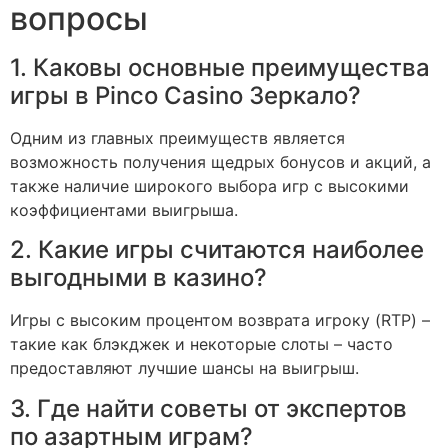
вопросы
1. Каковы основные преимущества
игры в Pinco Casino Зеркало?
Одним из главных преимуществ является
возможность получения щедрых бонусов и акций, а
также наличие широкого выбора игр с высокими
коэффициентами выигрыша.
2. Какие игры считаются наиболее
выгодными в казино?
Игры с высоким процентом возврата игроку (RTP) –
такие как блэкджек и некоторые слоты – часто
предоставляют лучшие шансы на выигрыш.
3. Где найти советы от экспертов
по азартным играм?