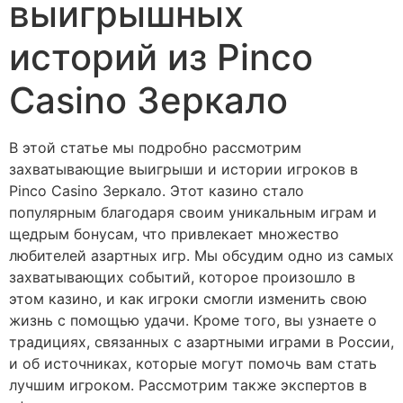
выигрышных
историй из Pinco
Casino Зеркало
В этой статье мы подробно рассмотрим
захватывающие выигрыши и истории игроков в
Pinco Casino Зеркало. Этот казино стало
популярным благодаря своим уникальным играм и
щедрым бонусам, что привлекает множество
любителей азартных игр. Мы обсудим одно из самых
захватывающих событий, которое произошло в
этом казино, и как игроки смогли изменить свою
жизнь с помощью удачи. Кроме того, вы узнаете о
традициях, связанных с азартными играми в России,
и об источниках, которые могут помочь вам стать
лучшим игроком. Рассмотрим также экспертов в