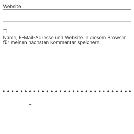
Website
Name, E-Mail-Adresse und Website in diesem Browser
für meinen nächsten Kommentar speichern.
Impressum
–
Datenschutz