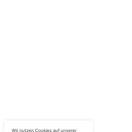
Wir nutzen Cookies auf unserer