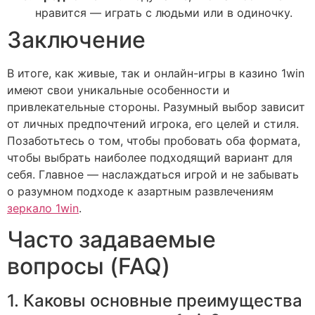
нравится — играть с людьми или в одиночку.
Заключение
В итоге, как живые, так и онлайн-игры в казино 1win
имеют свои уникальные особенности и
привлекательные стороны. Разумный выбор зависит
от личных предпочтений игрока, его целей и стиля.
Позаботьтесь о том, чтобы пробовать оба формата,
чтобы выбрать наиболее подходящий вариант для
себя. Главное — наслаждаться игрой и не забывать
о разумном подходе к азартным развлечениям
зеркало 1win
.
Часто задаваемые
вопросы (FAQ)
1. Каковы основные преимущества