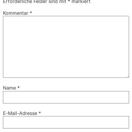
Erforderliche Felder sind mit
*
markiert
Kommentar
*
Name
*
E-Mail-Adresse
*