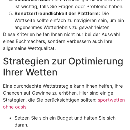
ist wichtig, falls Sie Fragen oder Probleme haben.
Benutzerfreundlichkeit der Plattform:
Die
Wettseite sollte einfach zu navigieren sein, um ein
angenehmes Wetterlebnis zu gewährleisten.
Diese Kriterien helfen Ihnen nicht nur bei der Auswahl
eines Buchmachers, sondern verbessern auch Ihre
allgemeine Wettqualität.
Strategien zur Optimierung
Ihrer Wetten
Eine durchdachte Wettstrategie kann Ihnen helfen, Ihre
Chancen auf Gewinne zu erhöhen. Hier sind einige
Strategien, die Sie berücksichtigen sollten:
sportwetten
ohne oasis
Setzen Sie sich ein Budget und halten Sie sich
daran.