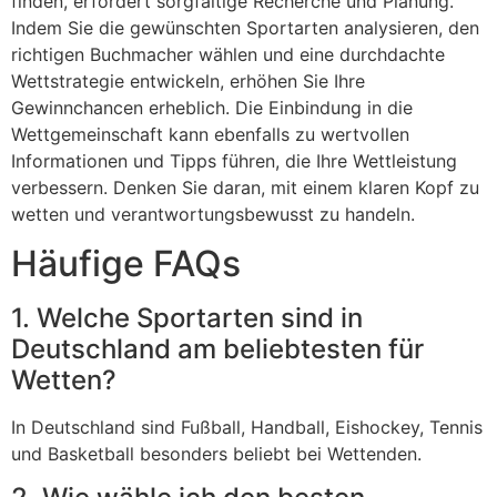
finden, erfordert sorgfältige Recherche und Planung.
Indem Sie die gewünschten Sportarten analysieren, den
richtigen Buchmacher wählen und eine durchdachte
Wettstrategie entwickeln, erhöhen Sie Ihre
Gewinnchancen erheblich. Die Einbindung in die
Wettgemeinschaft kann ebenfalls zu wertvollen
Informationen und Tipps führen, die Ihre Wettleistung
verbessern. Denken Sie daran, mit einem klaren Kopf zu
wetten und verantwortungsbewusst zu handeln.
Häufige FAQs
1. Welche Sportarten sind in
Deutschland am beliebtesten für
Wetten?
In Deutschland sind Fußball, Handball, Eishockey, Tennis
und Basketball besonders beliebt bei Wettenden.