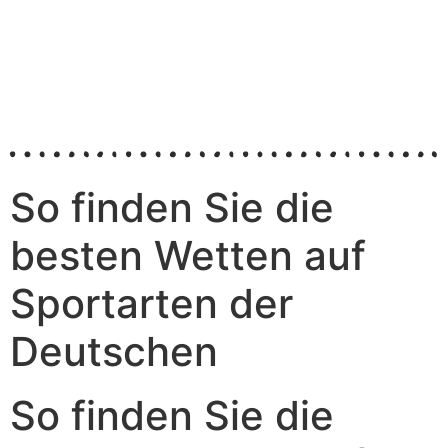
So finden Sie die
besten Wetten auf
Sportarten der
Deutschen
So finden Sie die