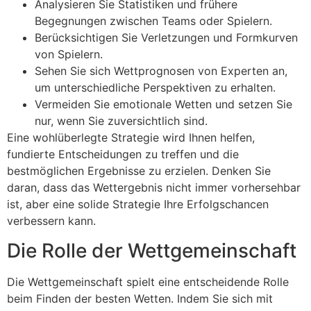
Analysieren Sie Statistiken und frühere
Begegnungen zwischen Teams oder Spielern.
Berücksichtigen Sie Verletzungen und Formkurven
von Spielern.
Sehen Sie sich Wettprognosen von Experten an,
um unterschiedliche Perspektiven zu erhalten.
Vermeiden Sie emotionale Wetten und setzen Sie
nur, wenn Sie zuversichtlich sind.
Eine wohlüberlegte Strategie wird Ihnen helfen,
fundierte Entscheidungen zu treffen und die
bestmöglichen Ergebnisse zu erzielen. Denken Sie
daran, dass das Wettergebnis nicht immer vorhersehbar
ist, aber eine solide Strategie Ihre Erfolgschancen
verbessern kann.
Die Rolle der Wettgemeinschaft
Die Wettgemeinschaft spielt eine entscheidende Rolle
beim Finden der besten Wetten. Indem Sie sich mit