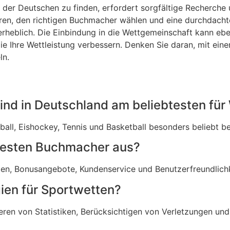
 der Deutschen zu finden, erfordert sorgfältige Recherche 
en, den richtigen Buchmacher wählen und eine durchdachte
rheblich. Die Einbindung in die Wettgemeinschaft kann ebe
ie Ihre Wettleistung verbessern. Denken Sie daran, mit ein
ln.
sind in Deutschland am beliebtesten für
ball, Eishockey, Tennis und Basketball besonders beliebt b
 besten Buchmacher aus?
ten, Bonusangebote, Kundenservice und Benutzerfreundlichk
gien für Sportwetten?
ieren von Statistiken, Berücksichtigen von Verletzungen un