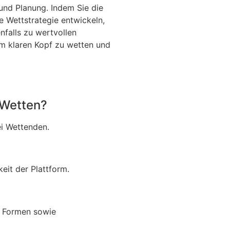
und Planung. Indem Sie die
 Wettstrategie entwickeln,
nfalls zu wertvollen
em klaren Kopf zu wetten und
 Wetten?
ei Wettenden.
eit der Plattform.
d Formen sowie