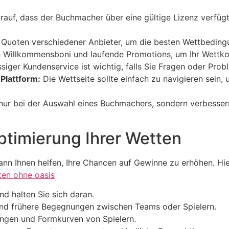
auf, dass der Buchmacher über eine gültige Lizenz verfügt,
 Quoten verschiedener Anbieter, um die besten Wettbeding
 Willkommensboni und laufende Promotions, um Ihr Wettko
siger Kundenservice ist wichtig, falls Sie Fragen oder Pro
Plattform:
Die Wettseite sollte einfach zu navigieren sein
t nur bei der Auswahl eines Buchmachers, sondern verbesser
ptimierung Ihrer Wetten
nn Ihnen helfen, Ihre Chancen auf Gewinne zu erhöhen. Hier 
ten ohne oasis
nd halten Sie sich daran.
 und frühere Begegnungen zwischen Teams oder Spielern.
ungen und Formkurven von Spielern.