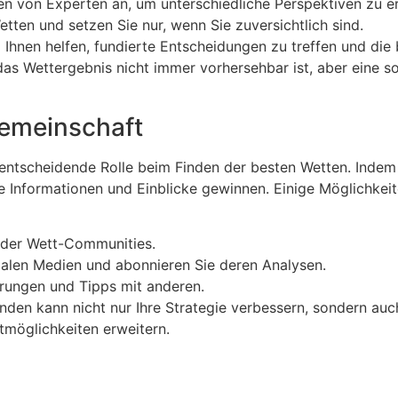
n von Experten an, um unterschiedliche Perspektiven zu er
tten und setzen Sie nur, wenn Sie zuversichtlich sind.
 Ihnen helfen, fundierte Entscheidungen zu treffen und di
das Wettergebnis nicht immer vorhersehbar ist, aber eine sol
gemeinschaft
 entscheidende Rolle beim Finden der besten Wetten. Indem
e Informationen und Einblicke gewinnen. Einige Möglichkeit
oder Wett-Communities.
ialen Medien und abonnieren Sie deren Analysen.
hrungen und Tipps mit anderen.
nden kann nicht nur Ihre Strategie verbessern, sondern auc
möglichkeiten erweitern.