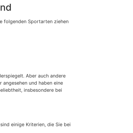
and
ie folgenden Sportarten ziehen
iderspiegelt. Aber auch andere
hr angesehen und haben eine
eliebtheit, insbesondere bei
nd einige Kriterien, die Sie bei