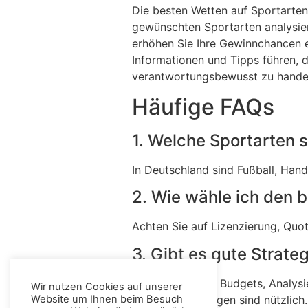
Die besten Wetten auf Sportarten
gewünschten Sportarten analysier
erhöhen Sie Ihre Gewinnchancen e
Informationen und Tipps führen, d
verantwortungsbewusst zu hande
Häufige FAQs
1. Welche Sportarten 
In Deutschland sind Fußball, Hand
2. Wie wähle ich den
Achten Sie auf Lizenzierung, Quo
3. Gibt es gute Strate
Ja, Setzen eines Budgets, Analys
Wir nutzen Cookies auf unserer
Expertenmeinungen sind nützlich.
Website um Ihnen beim Besuch