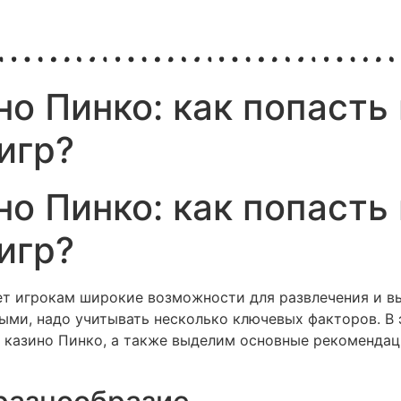
о Пинко: как попасть 
игр?
о Пинко: как попасть 
игр?
ет игрокам широкие возможности для развлечения и в
ми, надо учитывать несколько ключевых факторов. В 
в казино Пинко, а также выделим основные рекоменда