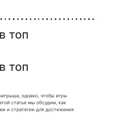
в топ
в топ
ыигрыша, однако, чтобы игры
этой статье мы обсудим, как
ции и стратегии для достижения