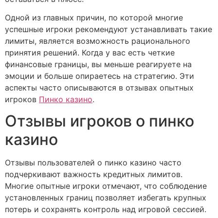
Одной из главных причин, по которой многие
успешные игроки рекомендуют устанавливать такие
лимиты, является возможность рационального
принятия решений. Когда у вас есть четкие
финансовые границы, вы меньше реагируете на
эмоции и больше опираетесь на стратегию. Эти
аспекты часто описываются в отзывах опытных
игроков
Пинко казино
.
Отзывы игроков о пинко
казино
Отзывы пользователей о пинко казино часто
подчеркивают важность кредитных лимитов.
Многие опытные игроки отмечают, что соблюдение
установленных границ позволяет избегать крупных
потерь и сохранять контроль над игровой сессией.