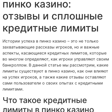
пинко казино:
отзывы и сплошные
кредитные лимиты
Истории успеха в пинко казино – это не только
захватывающие рассказы игроков, но и важные
аспекты, касающиеся кредитных лимитов, которые
во многом определяют, как игроки управляют своим
банкроллом. В данной статье мы рассмотрим, какие
лимиты существуют в пинко казино, как они влияют
на успех игроков, а также какие отзывы оставляют
сами пользователи о своих опытах с кредитными
лимитами.
Что такое кредитные
лимиты в пинко казино